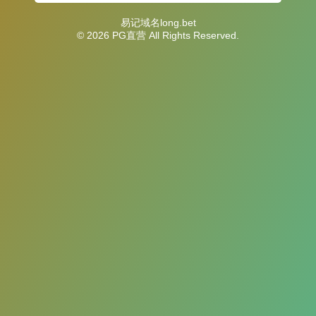
易记域名long.bet
© 2026 PG直营 All Rights Reserved.